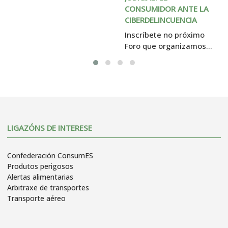
estratexias de 
CONSUMIDOR ANTE LA 
administracions, 
CIBERDELINCUENCIA
empresas e entidades 
dirixidas a minimizar as 
Inscríbete no próximo 
cifras do desperdicio 
Foro que organizamos 
alimentario.
en colaboración con 
ConsumES o día 25 de 
abril en Santiago. 
LIGAZÓNS DE INTERESE
Confederación ConsumES
Produtos perigosos
Alertas alimentarias
Arbitraxe de transportes
Transporte aéreo